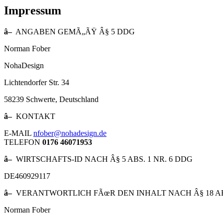
Impressum
â–
ANGABEN GEMÃ„ÃŸ Â§ 5 DDG
Norman Fober
NohaDesign
Lichtendorfer Str. 34
58239 Schwerte, Deutschland
â–
KONTAKT
E-MAIL
nfober@nohadesign.de
TELEFON
0176 46071953
â–
WIRTSCHAFTS-ID NACH Â§ 5 ABS. 1 NR. 6 DDG
DE460929117
â–
VERANTWORTLICH FÃœR DEN INHALT NACH Â§ 18 AB
Norman Fober