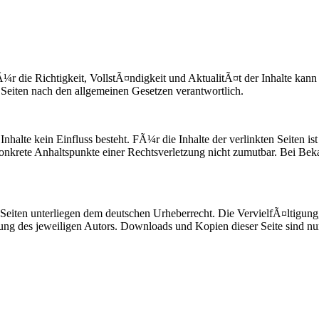
 FÃ¼r die Richtigkeit, VollstÃ¤ndigkeit und AktualitÃ¤t der Inhalte
eiten nach den allgemeinen Gesetzen verantwortlich.
halte kein Einfluss besteht. FÃ¼r die Inhalte der verlinkten Seiten ist 
e konkrete Anhaltspunkte einer Rechtsverletzung nicht zumutbar. Bei B
en Seiten unterliegen dem deutschen Urheberrecht. Die VervielfÃ¤ltigu
ng des jeweiligen Autors. Downloads und Kopien dieser Seite sind nur