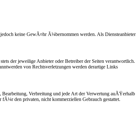
 kann jedoch keine GewÃ¤hr Ã¼bernommen werden. Als Diensteanbieter
stets der jeweilige Anbieter oder Betreiber der Seiten verantwortlich.
ekanntwerden von Rechtsverletzungen werden derartige Links
ng, Bearbeitung, Verbreitung und jede Art der Verwertung auÃŸerhalb
 fÃ¼r den privaten, nicht kommerziellen Gebrauch gestattet.