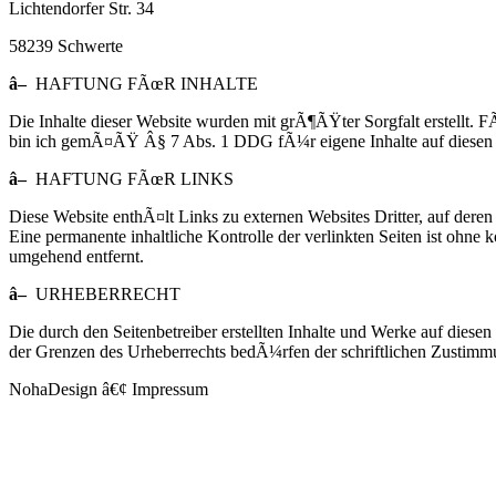
Lichtendorfer Str. 34
58239 Schwerte
â–
HAFTUNG FÃœR INHALTE
Die Inhalte dieser Website wurden mit grÃ¶ÃŸter Sorgfalt erstellt.
bin ich gemÃ¤ÃŸ Â§ 7 Abs. 1 DDG fÃ¼r eigene Inhalte auf diesen S
â–
HAFTUNG FÃœR LINKS
Diese Website enthÃ¤lt Links zu externen Websites Dritter, auf deren In
Eine permanente inhaltliche Kontrolle der verlinkten Seiten ist ohn
umgehend entfernt.
â–
URHEBERRECHT
Die durch den Seitenbetreiber erstellten Inhalte und Werke auf dies
der Grenzen des Urheberrechts bedÃ¼rfen der schriftlichen Zustimmu
NohaDesign â€¢ Impressum